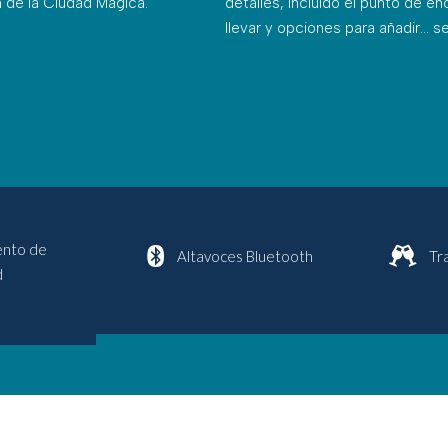
 de la Ciudad Mágica.
detalles, incluido el punto de e
llevar y opciones para añadir...
se
ento de
Altavoces Bluetooth
Tr
d