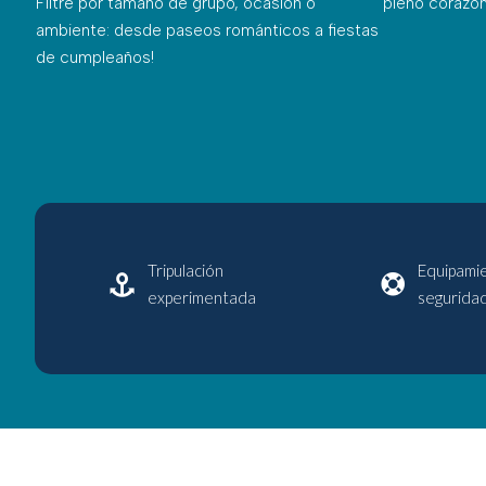
Filtre por tamaño de grupo, ocasión o
pleno corazón
ambiente: desde paseos románticos a
fiestas
de cumpleaños
!
Tripulación
Equipami
experimentada
segurida