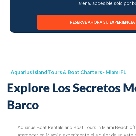
arena, accesible sólo por b
RESERVE AHORA SU EXPERIENCIA
Aquarius Island Tours & Boat Charters - Miami FL
Explore Los Secretos M
Barco
Aquarius Boat Rentals and Boat Tours in Miami Beach off
atardecer en Miami o experimente el alquiler de un yate