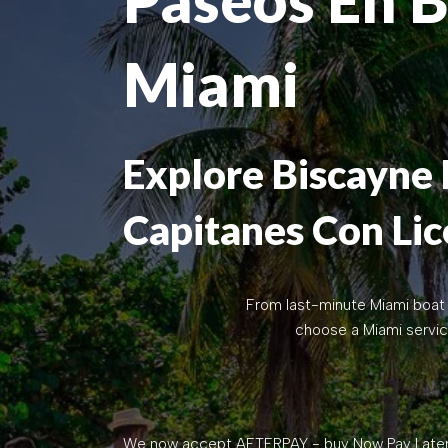
Miami
Explore Biscayne 
Capitanes Con Lic
From last-minute Miami boat 
choose a Miami
servic
We now accept AFTERPAY - buy Now Pay Later. 