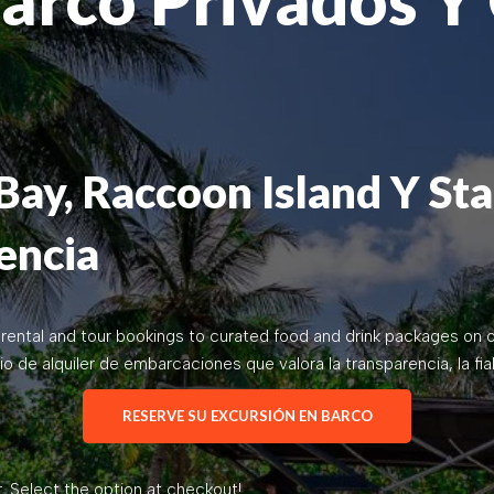
Bay, Raccoon Island Y Sta
encia
rental and tour bookings to curated food and drink packages on 
io de alquiler de embarcaciones
que valora la transparencia, la fi
RESERVE SU EXCURSIÓN EN BARCO
Select the option at checkout!