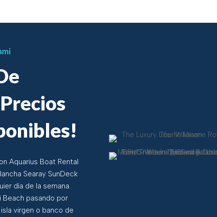
ami
 De
¡Precios
ponibles!
con Aquarius Boat Rental
 lancha Searay SunDeck
ier día de la semana.
mi Beach pasando por
a isla virgen o banco de