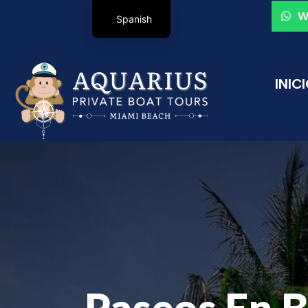
W
Spanish
INIC
Paseos En B