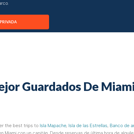
arco.
 PRIVADA
ejor Guardados De Miami
er the best trips to
Isla Mapache
,
Isla de las Estrellas
,
Banco de ar
 en Miami con un capitán. Desde reservas de última hora de alqui