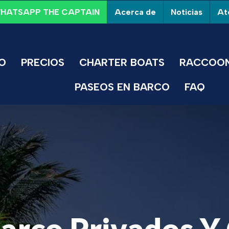
Acerca de
Noticias
Ate
HATSAPP THE CAPTAIN
IO
PRECIOS
CHARTER BOATS
RACCOON
PASEOS EN BARCO
FAQ
arco Privados Y