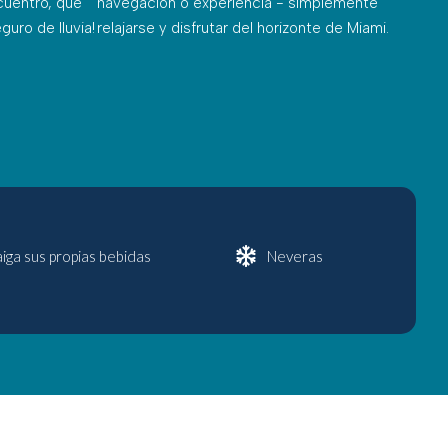
ncuentro, qué
navegación o experiencia - simplemente
guro de lluvia
!
relajarse y disfrutar del horizonte de Miami.
aiga sus propias bebidas
Neveras