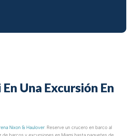
 En Una Excursión En
ena Nixon & Haulover
. Reserve un crucero en barco al
ler de barcos y excursiones en Miami hasta paquetes de