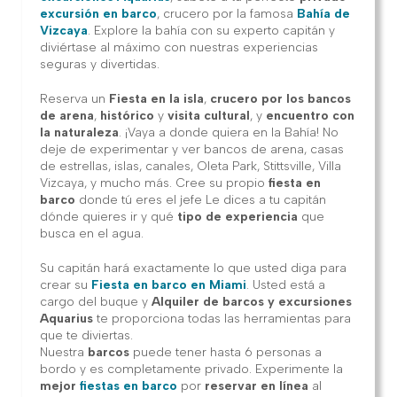
excursión en barco
, crucero por la famosa
Bahía de
Vizcaya
. Explore la bahía con su experto capitán y
diviértase al máximo con nuestras experiencias
seguras y divertidas.
Reserva un
Fiesta en la isla
,
crucero por los bancos
de arena
,
histórico
y
visita cultural
, y
encuentro con
la naturaleza
. ¡Vaya a donde quiera en la Bahía! No
deje de experimentar y ver bancos de arena, casas
de estrellas, islas, canales, Oleta Park, Stittsville, Villa
Vizcaya, y mucho más. Cree su propio
fiesta en
barco
donde tú eres el jefe Le dices a tu capitán
dónde quieres ir y qué
tipo de experiencia
que
busca en el agua.
Su capitán hará exactamente lo que usted diga para
crear su
Fiesta en barco en Miami
. Usted está a
cargo del buque y
Alquiler de barcos y excursiones
Aquarius
te proporciona todas las herramientas para
que te diviertas.
Nuestra
barcos
puede tener hasta 6 personas a
bordo y es completamente privado. Experimente la
mejor
fiestas en barco
por
reservar en línea
al