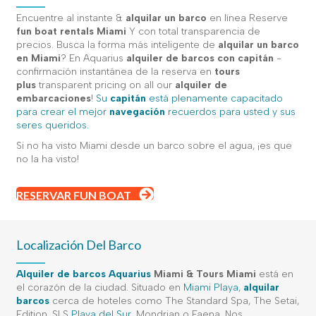
Encuentre al instante &
alquilar un barco
en línea Reserve
fun boat rentals Miami
Y con total transparencia de
precios. Busca la forma más inteligente de
alquilar un barco
en Miami
? En Aquarius
alquiler de barcos con capitán
-
confirmación instantánea de la reserva en
tours
plus
transparent pricing on all our
alquiler de
embarcaciones
!
Su
capitán
está plenamente capacitado
para crear el mejor
navegación
recuerdos para usted y sus
seres queridos.
Si no ha visto Miami desde un barco sobre el agua, ¡es que
no la ha visto!
RESERVAR FUN BOAT
Localización Del Barco
Alquiler de barcos Aquarius
Miami
&
Tours Miami
está en
el corazón de la ciudad. Situado en
Miami Playa
,
alquilar
barcos
cerca de hoteles como The Standard Spa, The Setai,
Edition, SLS
Playa del Sur
, Mondrian o Faena. Nos