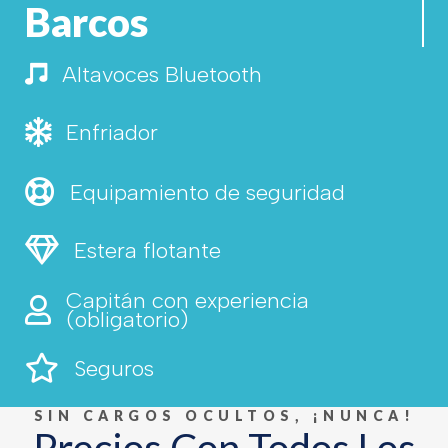
Barcos
Altavoces Bluetooth
Altavoces Bluetooth
Enfriador
Enfriador
Equipamiento de seguridad
Equipamiento de seguridad
Estera flotante
Estera flotante
Capitán con experiencia
Capitán experimentado
(obligatorio)
Seguros
Seguros
SIN CARGOS OCULTOS, ¡NUNCA!