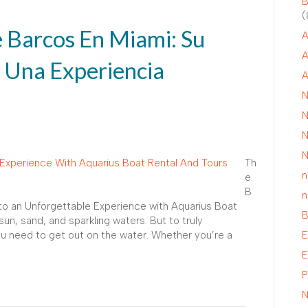
B
(
e Barcos En Miami: Su
A
A
a Una Experiencia
A
N
N
N
N
Th
n
e
B
n
 to an Unforgettable Experience with Aquarius Boat
B
un, sand, and sparkling waters. But to truly
you need to get out on the water. Whether you’re a
E
E
P
N