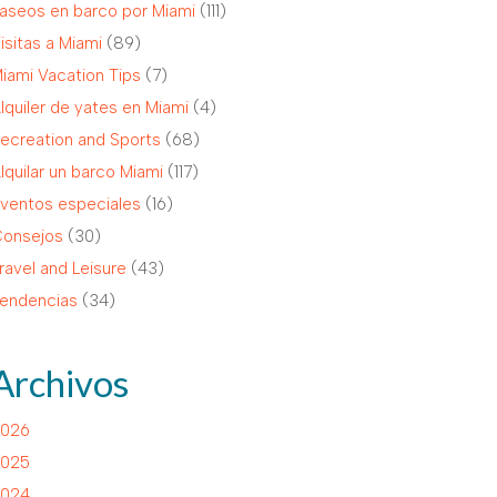
aseos en barco por Miami
(111)
isitas a Miami
(89)
iami Vacation Tips
(7)
lquiler de yates en Miami
(4)
ecreation and Sports
(68)
lquilar un barco Miami
(117)
ventos especiales
(16)
onsejos
(30)
ravel and Leisure
(43)
endencias
(34)
Archivos
026
025
024