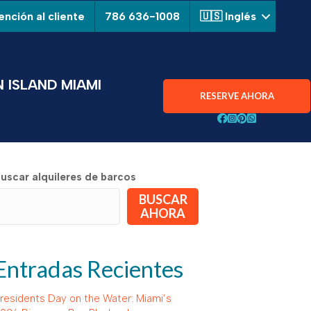
nción al cliente
786 636-1008
🇺🇸 Inglés
 ISLAND MIAMI
RESERVE AHORA
Siga a Aquarius Boa
¡Siga Aquarius Bo
¡Siga Aquarius 
Chatear con A
uscar alquileres de barcos
BUSCAR
AHORA
Entradas Recientes
residents Day on the Water: Miami’s