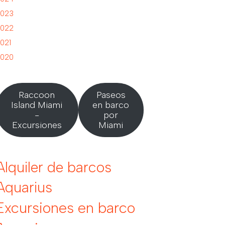
023
022
021
020
Raccoon
Paseos
Island Miami
en barco
-
por
Excursiones
Miami
Alquiler de barcos
Aquarius
Excursiones en barco