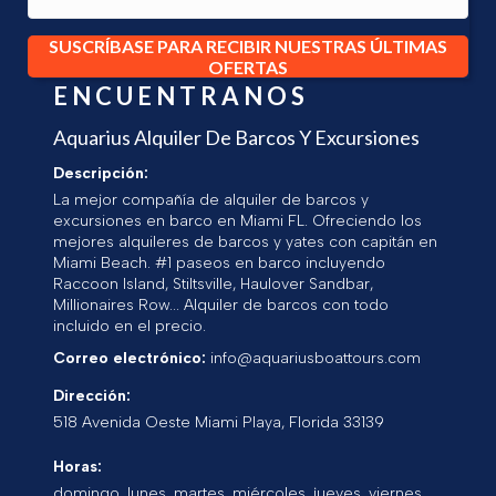
SUSCRÍBASE PARA RECIBIR NUESTRAS ÚLTIMAS
OFERTAS
ENCUENTRANOS
Aquarius Alquiler De Barcos Y Excursiones
Descripción:
La mejor compañía de alquiler de barcos y
excursiones en barco en Miami FL. Ofreciendo los
mejores alquileres de barcos y yates con capitán en
Miami Beach. #1 paseos en barco incluyendo
Raccoon Island, Stiltsville, Haulover Sandbar,
Millionaires Row... Alquiler de barcos con todo
incluido en el precio.
Correo electrónico:
info@aquariusboattours.com
Dirección:
518 Avenida Oeste
Miami Playa
,
Florida
33139
Horas:
domingo, lunes, martes, miércoles, jueves, viernes,