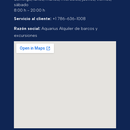
sábado
8:00 h - 20:00 h
Servicio al cliente:
+1 786-636-1008
Razón social:
Aquarius Alquiler de barcos y
excursiones