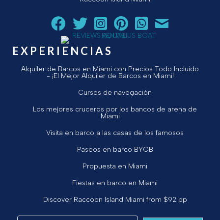
Siga a Aquarius Boat Rental and Tours en Facebook.
Siga a Aquarius Boat Rental and Tours en Twit
¡Siga Aquarius Boat Rental and Tours e
¡Siga Aquarius Boat Rental and To
Chatear con Aquarius Boat
¡Envíe un correo ele
EXPERIENCIAS
Alquiler de Barcos en Miami con Precios Todo Incluido
- ¡El Mejor Alquiler de Barcos en Miami!
Cursos de navegación
Los mejores cruceros por los bancos de arena de
Miami
Visita en barco a las casas de los famosos
Paseos en barco BYOB
Propuesta en Miami
Fiestas en barco en Miami
Discover Raccoon Island Miami from $92 pp